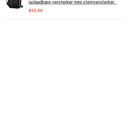
oplaadbare versterker mini stemversterker…
€
55.00
co2CREA Siliconen hoesje voor JBL go 3
Waterdichte draagbare Bluetooth-luidspreker,
draagbare ultralichte beschermhoes…
€
39.30
XYG QI draadloze oplader snelle wekker,
draadloze Bluetooth-luidspreker luidspreker
houten LED Weckeren, Touch Control…
€
162.62
Divoom Tivoo Retro Bluetooth luidspreker -
Pixel Art DIY Box, RGB programmeerbaar
16X16 LED, ondersteuning Android & iOS…
€
79.00