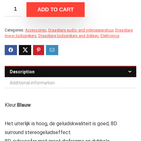
ADD TO CART
Categories:
Accessoires
,
Draagbare audio- and videoapparatuur
,
Draagbare
line-in luidsprekers
,
Draagbare luidsprekers and dokken
,
Elektronica
Description
Additional information
Kleur:
Blauw
Het uiterlijk is hoog, de geluidskwaliteit is goed, 8D
surround stereogeluidseffect.