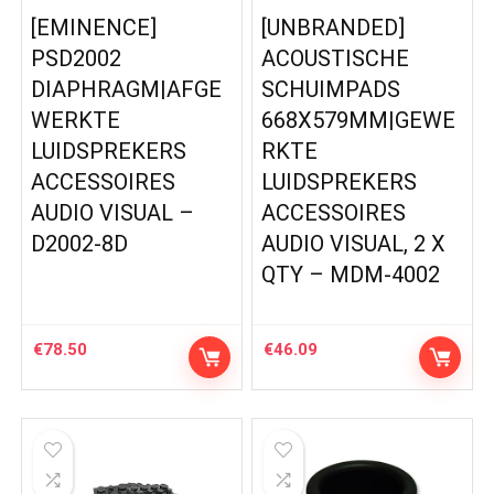
[EMINENCE]
[UNBRANDED]
PSD2002
ACOUSTISCHE
DIAPHRAGM|AFGE
SCHUIMPADS
WERKTE
668X579MM|GEWE
LUIDSPREKERS
RKTE
ACCESSOIRES
LUIDSPREKERS
AUDIO VISUAL –
ACCESSOIRES
D2002-8D
AUDIO VISUAL, 2 X
QTY – MDM-4002
€
78.50
€
46.09