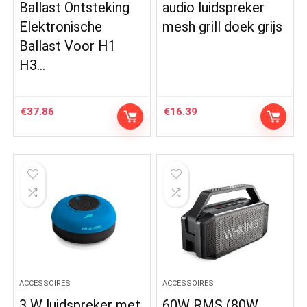
Ballast Ontsteking
audio luidspreker
Elektronische
mesh grill doek grijs
Ballast Voor H1
H3…
€
37.86
€
16.39
ACCESSOIRES
ACCESSOIRES
3 W luidspreker met
60W RMS (80W