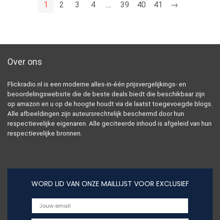
1
2
3
4
…
39
40
41
→
Over ons
Flickradio.nl is een moderne alles-in-één prijsvergelijkings- en
beoordelingswebsite die de beste deals biedt die beschikbaar zijn
op amazon en u op de hoogte houdt via de laatst toegevoegde blogs.
Alle afbeeldingen zijn auteursrechtelijk beschermd door hun
respectievelijke eigenaren. Alle geciteerde inhoud is afgeleid van hun
respectievelijke bronnen.
WORD LID VAN ONZE MAILLIJST VOOR EXCLUSIEF