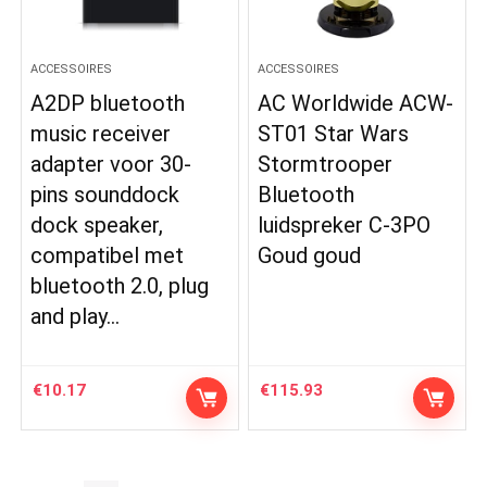
ACCESSOIRES
ACCESSOIRES
A2DP bluetooth
AC Worldwide ACW-
music receiver
ST01 Star Wars
adapter voor 30-
Stormtrooper
pins sounddock
Bluetooth
dock speaker,
luidspreker C-3PO
compatibel met
Goud goud
bluetooth 2.0, plug
and play…
€
10.17
€
115.93