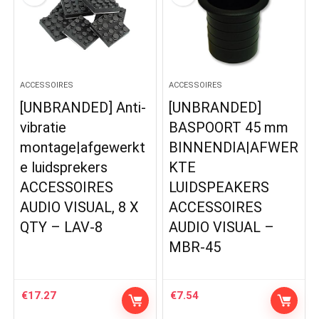
ACCESSOIRES
ACCESSOIRES
[UNBRANDED] Anti-
[UNBRANDED]
vibratie
BASPOORT 45 mm
montage|afgewerkt
BINNENDIA|AFWER
e luidsprekers
KTE
ACCESSOIRES
LUIDSPEAKERS
AUDIO VISUAL, 8 X
ACCESSOIRES
QTY – LAV-8
AUDIO VISUAL –
MBR-45
€
17.27
€
7.54