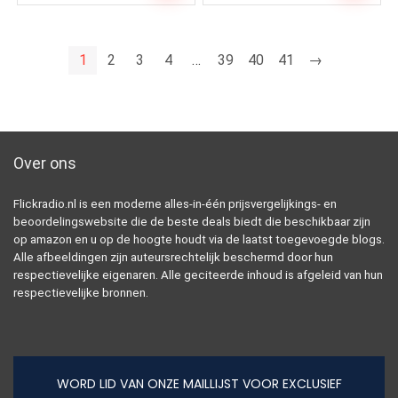
1
2
3
4
…
39
40
41
→
Over ons
Flickradio.nl is een moderne alles-in-één prijsvergelijkings- en
beoordelingswebsite die de beste deals biedt die beschikbaar zijn
op amazon en u op de hoogte houdt via de laatst toegevoegde blogs.
Alle afbeeldingen zijn auteursrechtelijk beschermd door hun
respectievelijke eigenaren. Alle geciteerde inhoud is afgeleid van hun
respectievelijke bronnen.
WORD LID VAN ONZE MAILLIJST VOOR EXCLUSIEF