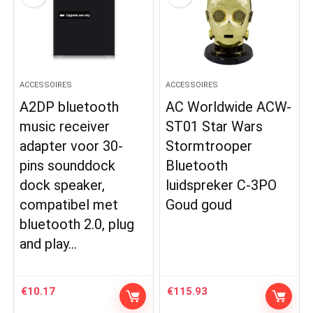
ACCESSOIRES
ACCESSOIRES
A2DP bluetooth
AC Worldwide ACW-
music receiver
ST01 Star Wars
adapter voor 30-
Stormtrooper
pins sounddock
Bluetooth
dock speaker,
luidspreker C-3PO
compatibel met
Goud goud
bluetooth 2.0, plug
and play…
€
10.17
€
115.93