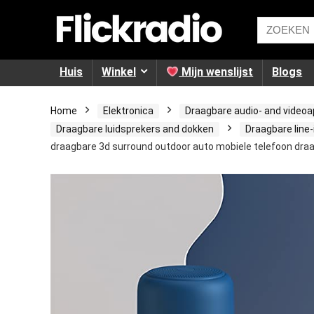
Huis
Winkel
Mijn wenslijst
Blogs
Home
Elektronica
Draagbare audio- and video
Draagbare luidsprekers and dokken
Draagbare line-
draagbare 3d surround outdoor auto mobiele telefoon dra