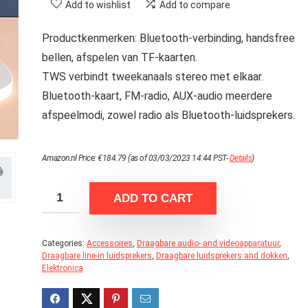
Add to wishlist
Add to compare
Productkenmerken: Bluetooth-verbinding, handsfree
bellen, afspelen van TF-kaarten.
TWS verbindt tweekanaals stereo met elkaar.
Bluetooth-kaart, FM-radio, AUX-audio meerdere
afspeelmodi, zowel radio als Bluetooth-luidsprekers.
Amazon.nl Price:
€
184.79
(as of 03/03/2023 14:44 PST-
Details
)
ADD TO CART
Categories:
Accessoires
,
Draagbare audio- and videoapparatuur
,
Draagbare line-in luidsprekers
,
Draagbare luidsprekers and dokken
,
Elektronica