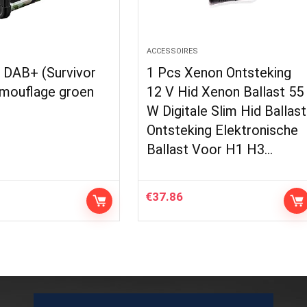
S
ACCESSOIRES
 DAB+ (Survivor
1 Pcs Xenon Ontsteking
mouflage groen
12 V Hid Xenon Ballast 55
W Digitale Slim Hid Ballast
Ontsteking Elektronische
Ballast Voor H1 H3…
€
37.86