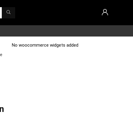
No woocommerce widgets added
me
n