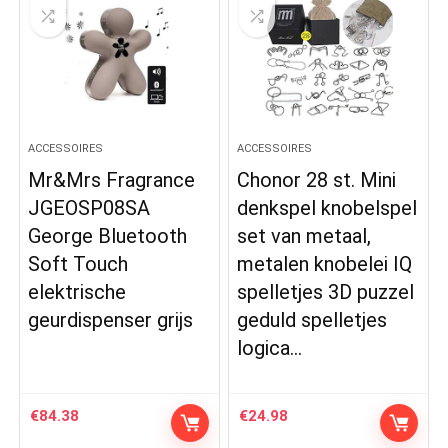
ACCESSOIRES
ACCESSOIRES
Mr&Mrs Fragrance
Chonor 28 st. Mini
JGEOSP08SA
denkspel knobelspel
George Bluetooth
set van metaal,
Soft Touch
metalen knobelei IQ
elektrische
spelletjes 3D puzzel
geurdispenser grijs
geduld spelletjes
logica…
€
84.38
€
24.98