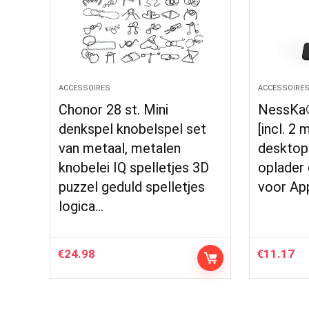
ACCESSOIRES
ACCESSOIRE
Chonor 28 st. Mini
NessKa®
denkspel knobelspel set
[incl. 2
van metaal, metalen
desktop 
knobelei IQ spelletjes 3D
oplader
puzzel geduld spelletjes
voor Ap
logica…
€
24.98
€
11.17