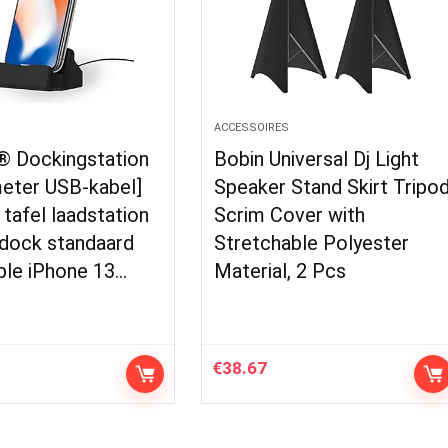
S
ACCESSOIRES
 Dockingstation
Bobin Universal Dj Light
 meter USB-kabel]
Speaker Stand Skirt Tripo
tafel laadstation
Scrim Cover with
 dock standaard
Stretchable Polyester
ple iPhone 13…
Material, 2 Pcs
€
38.67