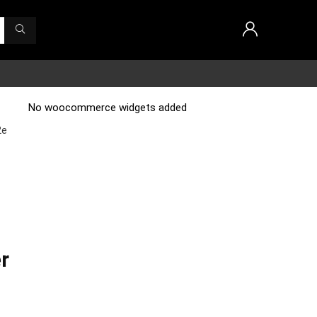
No woocommerce widgets added
2e
r