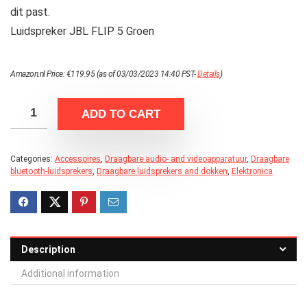
dit past.
Luidspreker JBL FLIP 5 Groen
Amazon.nl Price:
€
119.95
(as of 03/03/2023 14:40 PST-
Details
)
ADD TO CART
Categories:
Accessoires
,
Draagbare audio- and videoapparatuur
,
Draagbare
bluetooth-luidsprekers
,
Draagbare luidsprekers and dokken
,
Elektronica
Description
Additional information