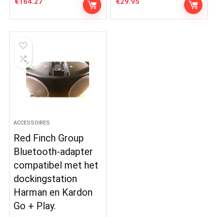
€
164.27
€
29.95
ACCESSOIRES
Red Finch Group
Bluetooth-adapter
compatibel met het
dockingstation
Harman en Kardon
Go + Play.