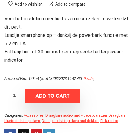
Add to wishlist
Add to compare
Voer het modelnummer hierboven in om zeker te weten dat
dit past.
Laad je smartphone op – dankzij de powerbank functie met
5 V en 1 A
Batterijduur tot 30 uur met geïntegreerde batterijniveau-
indicator
Amazon.nl Price:
€
28.74
(as of 03/03/2023 14:42 PST-
Details
)
ADD TO CART
Categories:
Accessoires
,
Draagbare audio- and videoapparatuur
,
Draagbare
bluetooth-luidsprekers
,
Draagbare luidsprekers and dokken
,
Elektronica