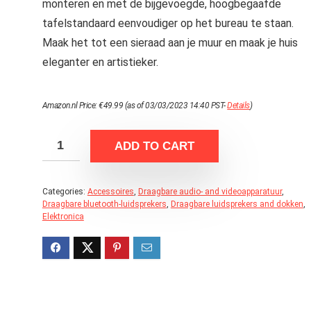
monteren en met de bijgevoegde, hoogbegaafde
tafelstandaard eenvoudiger op het bureau te staan.
Maak het tot een sieraad aan je muur en maak je huis
eleganter en artistieker.
Amazon.nl Price:
€
49.99
(as of 03/03/2023 14:40 PST-
Details
)
ADD TO CART
Categories:
Accessoires
,
Draagbare audio- and videoapparatuur
,
Draagbare bluetooth-luidsprekers
,
Draagbare luidsprekers and dokken
,
Elektronica