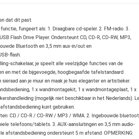
n dat dit past.
nctie, fungeert als: 1. Draagbare cd-speler. 2. FM-radio. 3.
. USB Flash Drive Player. Ondersteunt CD, CD-R, CD-RW, MP3,
ebouwde Bluetooth en 3,5 mm aux-in/out en
USB-flash.
g-schakelaar, je speelt alle veelzijdige functies van de
en en met de bijgevoegde, hoogbegaafde tafelstandaard
sieraad aan je muur en maak je huis eleganter en artistieker.
andsbediening, 1 x wandmontagekit, 1 x wandmontageplaat, 1 x
kershandleiding (mogelijk niet beschikbaar in het Nederlands). L
 afstandsbediening kunt gebruiken.
ten: CD / CD-R / CD-RW / MP3 / WMA. 2. Ingebouwde bluetoot
ele telefoons/tablets. 3. AUX-aansluitingen en 3,5 mm audio-
onele afstandsbediening ondersteunt 5 m afstand. OPMERKING: