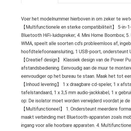
Voer het modelnummer hierboven in om zeker te wete
【Multifunctionele en sterke compatibiliteit】 5-in-1-fu
Bluetooth HiFi-luidspreker; 4. Mini Home Boombox; 5
WMA, speelt alle soorten cd’s probleemloos af, ing
hoofdtelefoonaansluiting, 1 USB-poort, ondersteunt 
【Creatief design】 Klassiek design van de Power Pullin
afstandsbediening. Eenvoudig aan de muur te monter
eenvoudiger op het bureau te staan. Maak het tot een 
【Inhoud levering】 1 x draagbare cd-speler, 1 x afst
tafelstandaard, 1 x 3,5 mm audio-jackkabel, 1 x gebrui
op: De isolator moet worden verwijderd voordat je de
【Multifunctioneel】 1. Ondersteunt meerdere forma
maakt verbinding met Bluetooth-apparaten zoals mobi
ingang voor alle hoorbare apparaten. 4. Multifuncti