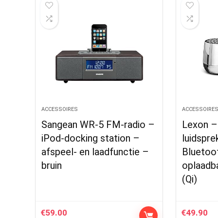
ACCESSOIRES
ACCESSOIRE
Sangean WR-5 FM-radio –
Lexon –
iPod-docking station –
luidspre
afspeel- en laadfunctie –
Bluetoot
bruin
oplaadba
(Qi)
€
59.00
€
49.90