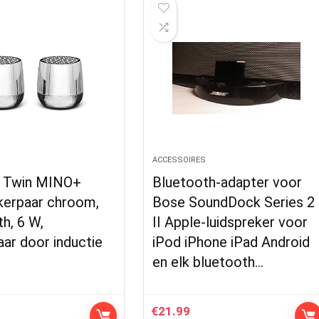
S
ACCESSOIRES
 Twin MINO+
Bluetooth-adapter voor
kerpaar chroom,
Bose SoundDock Series 2
h, 6 W,
II Apple-luidspreker voor
ar door inductie
iPod iPhone iPad Android
en elk bluetooth…
€
21.99