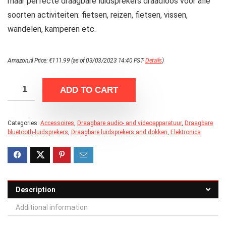
maar perfecte draagbare luidsprekers draadloos voor alle
soorten activiteiten: fietsen, reizen, fietsen, vissen,
wandelen, kamperen etc.
Amazon.nl Price:
€
111.99
(as of 03/03/2023 14:40 PST-
Details
)
ADD TO CART
Categories:
Accessoires
,
Draagbare audio- and videoapparatuur
,
Draagbare
bluetooth-luidsprekers
,
Draagbare luidsprekers and dokken
,
Elektronica
Description
Additional information