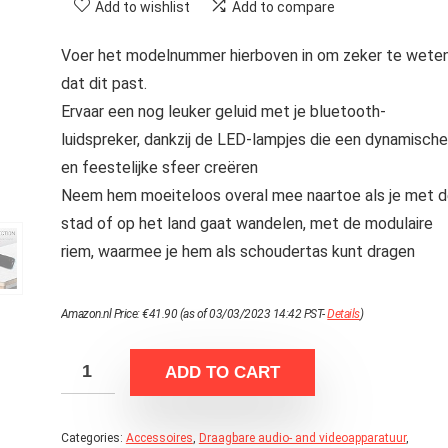
Add to wishlist
Add to compare
Voer het modelnummer hierboven in om zeker te wete
dat dit past.
Ervaar een nog leuker geluid met je bluetooth-
luidspreker, dankzij de LED-lampjes die een dynamische
en feestelijke sfeer creëren
Neem hem moeiteloos overal mee naartoe als je met 
stad of op het land gaat wandelen, met de modulaire
riem, waarmee je hem als schoudertas kunt dragen
Amazon.nl Price:
€
41.90
(as of 03/03/2023 14:42 PST-
Details
)
ADD TO CART
Categories:
Accessoires
,
Draagbare audio- and videoapparatuur
,