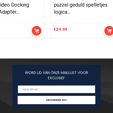
ideo Docking
puzzel geduld spelletjes
 Adapter…
logica…
€
24.98
WORD LID VAN ONZE MAILLIJST VOOR
EXCLUSIEF