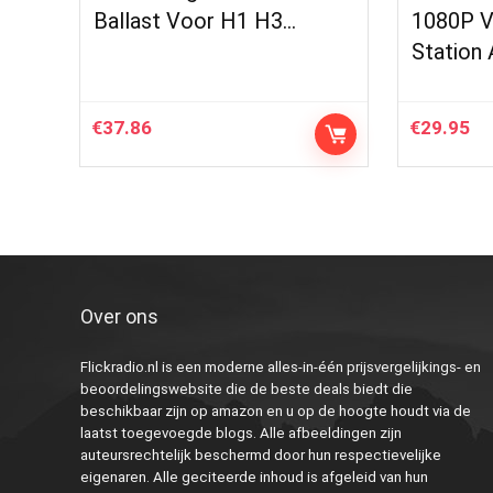
Ballast Voor H1 H3…
1080P V
Station
€
37.86
€
29.95
Over ons
Flickradio.nl is een moderne alles-in-één prijsvergelijkings- en
beoordelingswebsite die de beste deals biedt die
beschikbaar zijn op amazon en u op de hoogte houdt via de
laatst toegevoegde blogs. Alle afbeeldingen zijn
auteursrechtelijk beschermd door hun respectievelijke
eigenaren. Alle geciteerde inhoud is afgeleid van hun