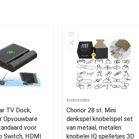
S
ACCESSOIRES
ar TV Dock,
Chonor 28 st. Mini
r Opvouwbare
denkspel knobelspel set
tandaard voor
van metaal, metalen
o Switch, HDMI
knobelei IQ spelletjes 3D