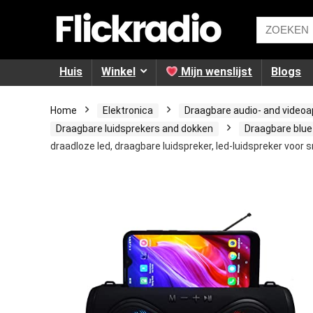
Huis
Winkel
Mijn wenslijst
Blogs
Home
Elektronica
Draagbare audio- and video
Draagbare luidsprekers and dokken
Draagbare blue
draadloze led, draagbare luidspreker, led-luidspreker voo