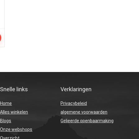
Snelle links
Verklaringen
Home
Privacybeleid
Alles winkelen
algemene voorwaarden
Blogs
Gelieerde openbaarmaking
Onze webshops
Overzicht