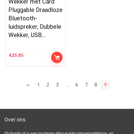
Wekker met Card
Pluggable Draadloze
Bluetooth-
luidspreker, Dubbele
Wekker, USB…
€
25.85
←
1
2
3
…
6
7
8
9
Over ons
Flickradio.nl is een moderne alles-in-één prijsvergelijkings- en