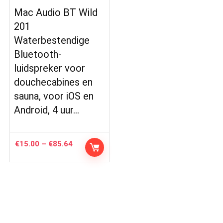
Mac Audio BT Wild
201
Waterbestendige
Bluetooth-
luidspreker voor
douchecabines en
sauna, voor iOS en
Android, 4 uur…
Price
€
15.00
–
€
85.64
range:
€15.00
through
€85.64