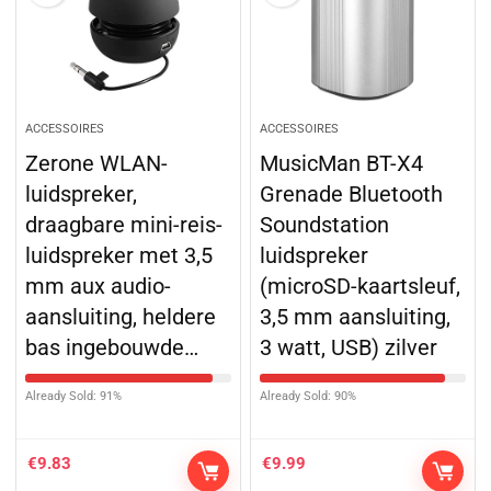
ACCESSOIRES
ACCESSOIRES
Zerone WLAN-
MusicMan BT-X4
luidspreker,
Grenade Bluetooth
draagbare mini-reis-
Soundstation
luidspreker met 3,5
luidspreker
mm aux audio-
(microSD-kaartsleuf,
aansluiting, heldere
3,5 mm aansluiting,
bas ingebouwde…
3 watt, USB) zilver
Already Sold: 91%
Already Sold: 90%
€
9.83
€
9.99