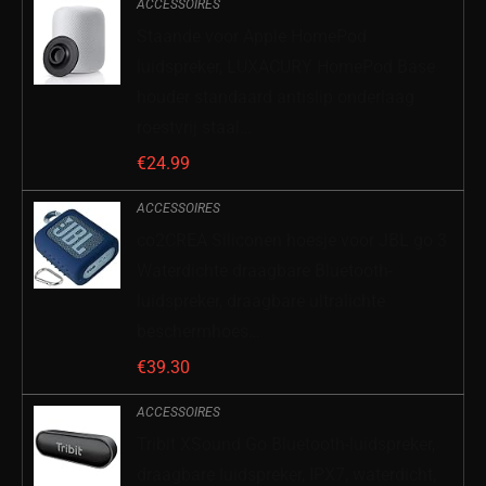
ACCESSOIRES
Staande voor Apple HomePod
luidspreker, LUXACURY HomePod Base
houder standaard antislip onderlaag
roestvrij staal…
€
24.99
ACCESSOIRES
co2CREA Siliconen hoesje voor JBL go 3
Waterdichte draagbare Bluetooth-
luidspreker, draagbare ultralichte
beschermhoes…
€
39.30
ACCESSOIRES
Tribit XSound Go Bluetooth-luidspreker,
draagbare luidspreker, IPX7, waterdicht,