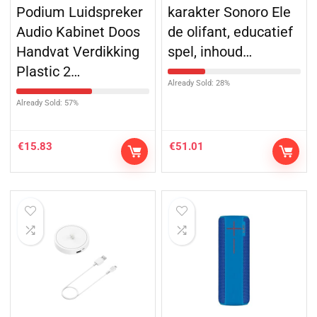
Podium Luidspreker
karakter Sonoro Ele
Audio Kabinet Doos
de olifant, educatief
Handvat Verdikking
spel, inhoud…
Plastic 2…
Already Sold: 28%
Already Sold: 57%
€
15.83
€
51.01