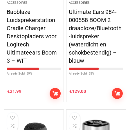
ACCESSOIRES
ACCESSOIRES
Baoblaze
Ultimate Ears 984-
Luidsprekerstation
000558 BOOM 2
Cradle Charger
draadloze/Bluetooth
Desktopladers voor
-luidspreker
Logitech
(waterdicht en
Ultimateears Boom
schokbestendig) –
3 – WIT
blauw
Already Sold: 59%
Already Sold: 55%
€
21.99
€
129.00