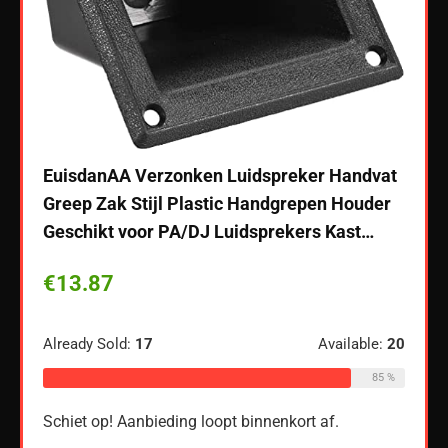
EuisdanAA Verzonken Luidspreker Handvat
Greep Zak Stijl Plastic Handgrepen Houder
Geschikt voor PA/DJ Luidsprekers Kast…
 USB-
Teng
€
13.87
r
4/5-l
Blue
luid
Already Sold:
17
Available:
20
85 %
€
18
Schiet op! Aanbieding loopt binnenkort af.
ble:
60