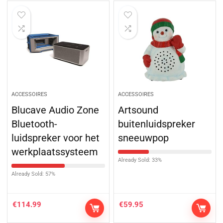
ACCESSOIRES
ACCESSOIRES
Blucave Audio Zone
Artsound
Bluetooth-
buitenluidspreker
luidspreker voor het
sneeuwpop
werkplaatssysteem
Already Sold: 33%
Already Sold: 57%
€
114.99
€
59.95