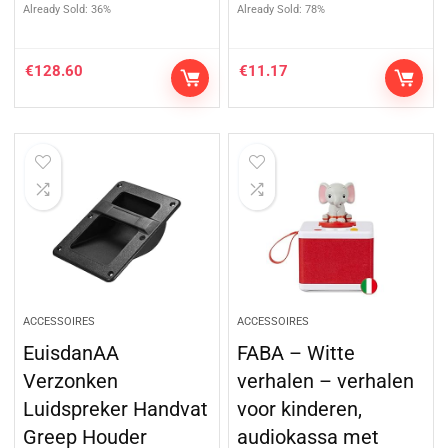
Already Sold: 36%
Already Sold: 78%
€
128.60
€
11.17
ACCESSOIRES
ACCESSOIRES
EuisdanAA
FABA – Witte
Verzonken
verhalen – verhalen
Luidspreker Handvat
voor kinderen,
Greep Houder
audiokassa met