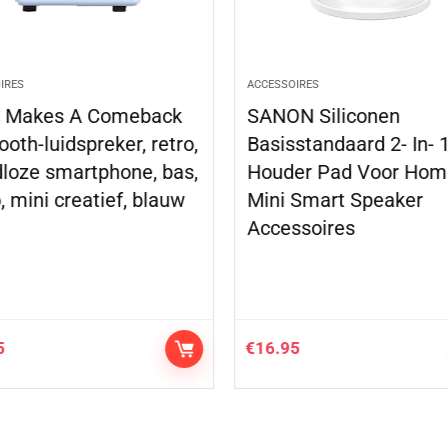
IRES
ACCESSOIRES
l Makes A Comeback
SANON Siliconen
ooth-luidspreker, retro,
Basisstandaard 2- In- 
loze smartphone, bas,
Houder Pad Voor Ho
, mini creatief, blauw
Mini Smart Speaker
Accessoires
5
€
16.95