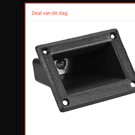
Deal van de dag
 2 meter
station
Apple
Available:
60
68 %
kort af.
4
0