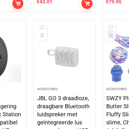
€
43.01
€
79.95
ACCESSOIRES
ACCESSOIRES
JBL GO 3 draadloze,
SWZY Pl
gering
draagbare Bluetooth
Butter S
 Station
luidspreker met
Fluffy Sl
atibel
geïntegreerde lus
slime, C