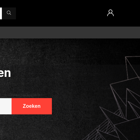
en
Zoeken