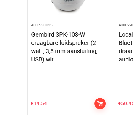
ACCESSOIRES
ACCESSO
sktop
Gembird SPK-103-W
Loca
 Shock
draagbare luidspreker (2
Bluet
watt, 3,5 mm aansluiting,
draad
aker
USB) wit
audio
…
€
14.54
€
50.4