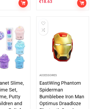
€
18.63
ACCESSOIRES
anet Slime,
EastWing Phantom
lime Set,
Spiderman
ime, Putty
Bumblebee Iron Man
hildren and
Optimus Draadloze