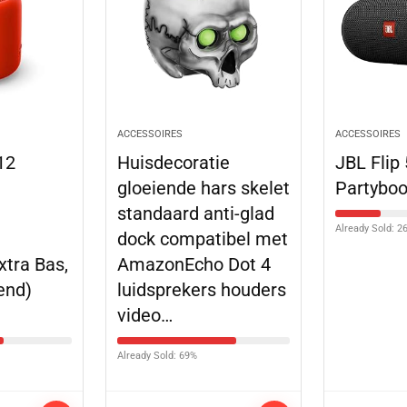
ACCESSOIRES
ACCESSOIRES
12
Huisdecoratie
JBL Flip
gloeiende hars skelet
Partyboo
standaard anti-glad
Already Sold: 2
dock compatibel met
xtra Bas,
AmazonEcho Dot 4
end)
luidsprekers houders
video…
Already Sold: 69%