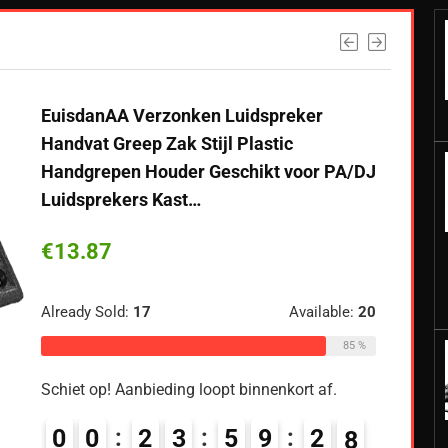
EuisdanAA Verzonken Luidspreker
Handvat Greep Zak Stijl Plastic
Handgrepen Houder Geschikt voor PA/DJ
Luidsprekers Kast…
€
13.87
Already Sold:
17
Available:
20
85 %
Schiet op! Aanbieding loopt binnenkort af.
0
0
2
3
5
9
2
6