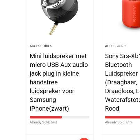
ACCESSOIRES
ACCESSOIRES
Mini luidspreker met
Sony Srs-Xb
micro USB Aux audio
Bluetooth
jack plug in kleine
Luidspreker
handsfree
(Draagbaar,
luidspreker voor
Draadloos, E
Samsung
Waterafstot
iPhone(zwart)
Rood
Already Sold: 54%
Already Sold: 61%