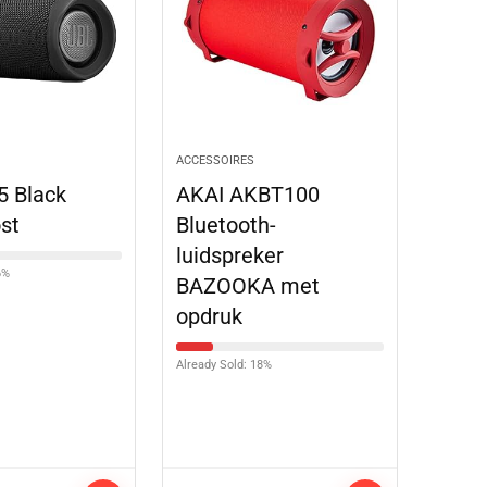
ACCESSOIRES
 5 Black
AKAI AKBT100
st
Bluetooth-
luidspreker
6%
BAZOOKA met
opdruk
Already Sold: 18%