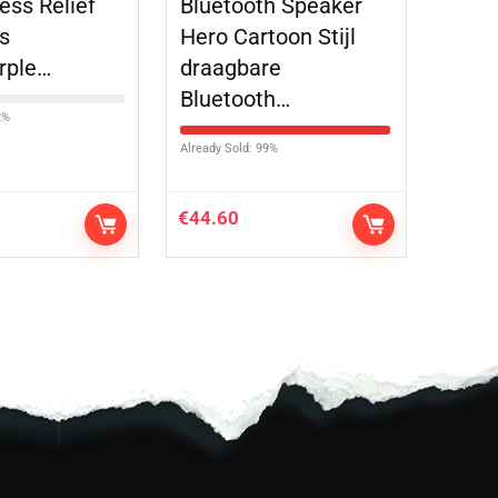
ess Relief
Bluetooth Speaker
s
Hero Cartoon Stijl
rple…
draagbare
Bluetooth…
2%
Already Sold: 99%
€
44.60