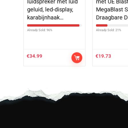
luidspreker met luid
met UE Blas
geluid, led-display,
MegaBlast S
karabijnhaak…
Draagbare 
Already Sold: 96%
Already Sold: 21%
€
34.99
€
19.73