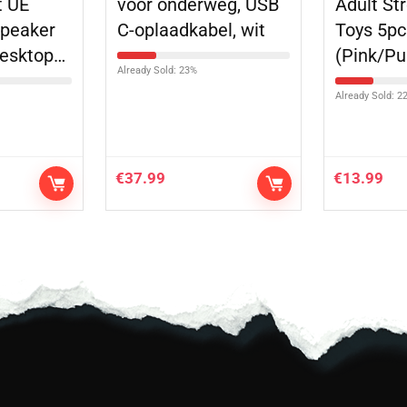
t UE
voor onderweg, USB
Adult Str
peaker
C-oplaadkabel, wit
Toys 5pc
Desktop…
(Pink/Pu
Already Sold: 23%
Already Sold: 2
€
37.99
€
13.99