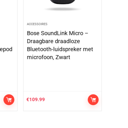
ACCESSOIRES
ACCESSOIR
Bose SoundLink Micro –
Alloy 
1
Draagbare draadloze
Car 4W
mepod
Bluetooth-luidspreker met
for Mu
microfoon, Zwart
Grass
Grade
€
109.99
€
122.2