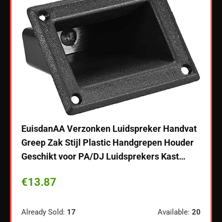
EuisdanAA Verzonken Luidspreker Handvat
Greep Zak Stijl Plastic Handgrepen Houder
Geschikt voor PA/DJ Luidsprekers Kast…
 USB-
Teng
€
13.87
r
4/5-l
Blue
luid
Already Sold:
17
Available:
20