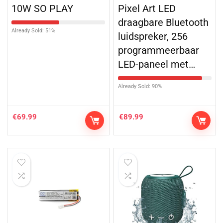
10W SO PLAY
Pixel Art LED
draagbare Bluetooth
Already Sold: 51%
luidspreker, 256
programmeerbaar
LED-paneel met…
Already Sold: 90%
€
69.99
€
89.99