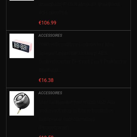
draagbaar, IPX6 waterdicht draadloos,
40H speeltijd…
€
106.99
ACCESSOIRES
Wekker Draadloze Luidspreker Mini
Spiegel Oppervlak Ontwerp ABS
Ondersteuning TF-kaart 2-in-1 Praktische
Bluetooth…
€
16.38
ACCESSOIRES
Mini luidspreker met micro USB Aux
audio jack plug in kleine handsfree
luidspreker voor Samsung
iPhone(zwart)