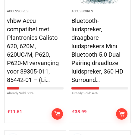
ACCESSOIRES
ACCESSOIRES
vhbw Accu
Bluetooth-
compatibel met
luidspreker,
Plantronics Calisto
draagbare
620, 620M,
luidsprekers Mini
620UC/M, P620,
Bluetooth 5.0 Dual
P620-M vervanging
Pairing draadloze
voor 89305-011,
luidspreker, 360 HD
85442-01 – (Li…
Surround…
Already Sold: 21%
Already Sold: 49%
€
11.51
€
38.99