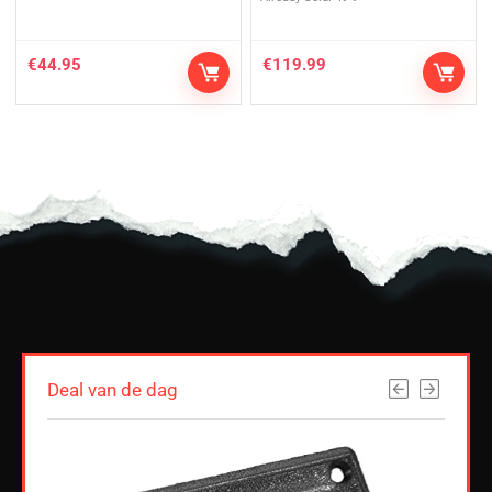
€
44.95
€
119.99
Deal van de dag