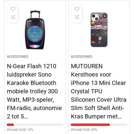
ACCESSOIRES
ACCESSOIRES
N-Gear Flash 1210
MUTOUREN
luidspreker Sono
Kersthoes voor
Karaoke Bluetooth
iPhone 13 Mini Clear
mobiele trolley 300
Crystal TPU
Watt, MP3-speler,
Siliconen Cover Ultra
FM-radio, autonomie
Slim Soft Shell Anti-
2 tot 5…
Kras Bumper met…
Already Sold: 12%
Already Sold: 69%