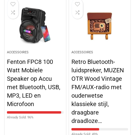
ACCESSOIRES
ACCESSOIRES
Fenton FPC8 100
Retro Bluetooth-
Watt Mobiele
luidspreker, MUZEN
Speaker op Accu
OTR Wood Vintage
met Bluetooth, USB,
FM/AUX-radio met
MP3, LED en
ouderwetse
Microfoon
klassieke stijl,
draagbare
Already Sold: 96%
draadloze…
Already Sold: 49%