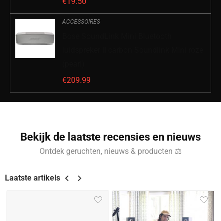
€
19.50
ACCESSOIRES
Bose SoundLink Mini Bluetooth
luidspreker II carbon Soundlink Mini roze
(pearl)
€
209.99
Bekijk de laatste recensies en nieuws
Ontdek geruchten, nieuws & producten ⚖
Laatste artikels