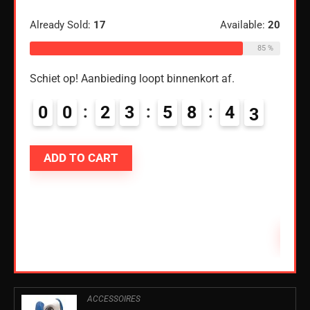
Blue
luid
Already Sold:
17
Available:
20
85 %
€
18
Schiet op! Aanbieding loopt binnenkort af.
ble:
60
Alread
68 %
0
0
2
3
5
8
4
2
Schiet
ADD TO CART
0
0
AD
ACCESSOIRES