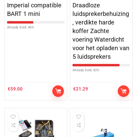
Imperial compatible
Draadloze
BART 1 mini
luidsprekerbehuizing
, verdikte harde
Already Sold: 46%
koffer Zachte
voering Waterdicht
voor het opladen van
5 luidsprekers
Already Sold: 82%
€
59.00
€
21.29