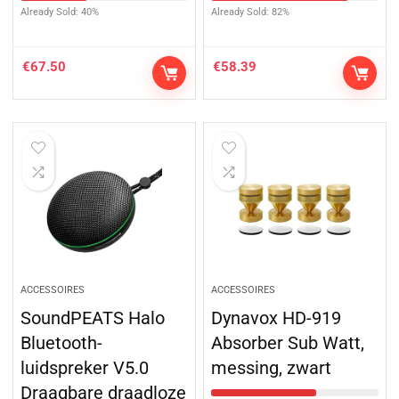
Already Sold: 40%
Already Sold: 82%
€
67.50
€
58.39
ACCESSOIRES
ACCESSOIRES
SoundPEATS Halo
Dynavox HD-919
Bluetooth-
Absorber Sub Watt,
luidspreker V5.0
messing, zwart
Draagbare draadloze