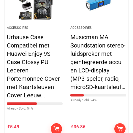
ACCESSOIRES
ACCESSOIRES
Urhause Case
Musicman MA
Compatibel met
Soundstation stereo-
Huawei Enjoy 9S
luidspreker met
Case Glossy PU
geïntegreerde accu
Lederen
en LCD-display
Portemonnee Cover
(MP3-speler, radio,
met Kaartsleuven
microSD-kaartsleuf…
Cover Leeuw…
Already Sold: 24%
Already Sold: 54%
€
5.49
€
36.86