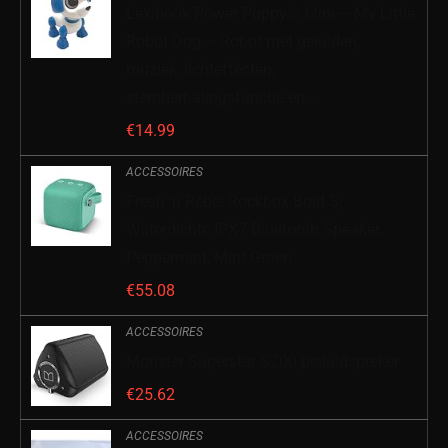
Lexibook Power Puppy® Mini – My Little
Robot Dog – Robot met geluiden,
muziek, lichteffecten,
stemherhalingsfunctie en…
€
14.99
ACCESSOIRES
Fresh ‘n Rebel Rockbox Bold S,
Waterdichte IPX7 Bluetooth Speaker,
Peppermint, Mint Groen
€
55.08
ACCESSOIRES
Monster Superstar S200 pc-luidspreker
€
25.62
ACCESSOIRES