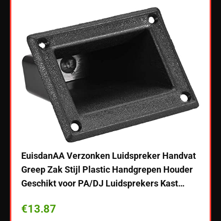
EuisdanAA Verzonken Luidspreker Handvat
Greep Zak Stijl Plastic Handgrepen Houder
Geschikt voor PA/DJ Luidsprekers Kast…
 USB-
Teng
€
13.87
r
4/5-l