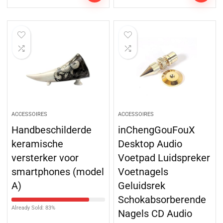
ACCESSOIRES
ACCESSOIRES
Handbeschilderde
inChengGouFouX
keramische
Desktop Audio
versterker voor
Voetpad Luidspreker
smartphones (model
Voetnagels
A)
Geluidsrek
Schokabsorberende
Already Sold: 83%
Nagels CD Audio