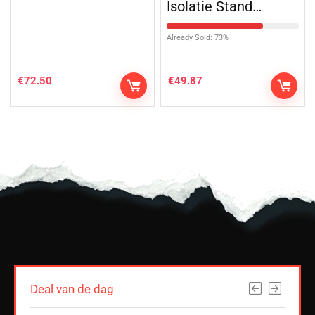
Isolatie Stand…
Already Sold: 73%
€
72.50
€
49.87
Deal van de dag