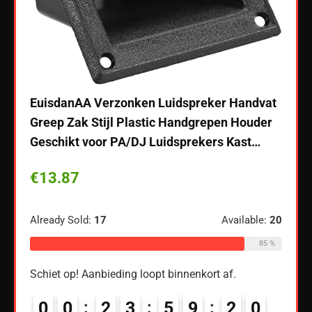
EuisdanAA Verzonken Luidspreker Handvat
Greep Zak Stijl Plastic Handgrepen Houder
Geschikt voor PA/DJ Luidsprekers Kast…
 USB-
Teng
€
13.87
r
4/5-l
Blue
luid
Already Sold:
17
Available:
20
85 %
€
18
Schiet op! Aanbieding loopt binnenkort af.
ble:
60
Alread
68 %
0
0
2
3
5
9
1
9