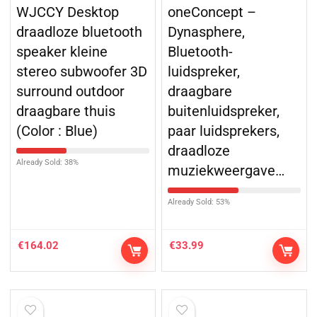
WJCCY Desktop
oneConcept –
draadloze bluetooth
Dynasphere,
speaker kleine
Bluetooth-
stereo subwoofer 3D
luidspreker,
surround outdoor
draagbare
draagbare thuis
buitenluidspreker,
(Color : Blue)
paar luidsprekers,
draadloze
Already Sold: 38%
muziekweergave…
Already Sold: 53%
€
164.02
€
33.99