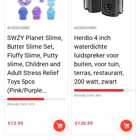
ACCESSOIRES
ACCESSOIRES
SWZY Planet Slime,
Herdio 4 inch
Butter Slime Set,
waterdichte
Fluffy Slime, Putty
luidspreker voor
slime, Children and
buiten, voor tuin,
Adult Stress Relief
terras, restaurant,
Toys 5pcs
200 watt, zwart
(Pink/Purple…
Already Sold: 84%
Already Sold: 63%
€
13.99
€
130.99