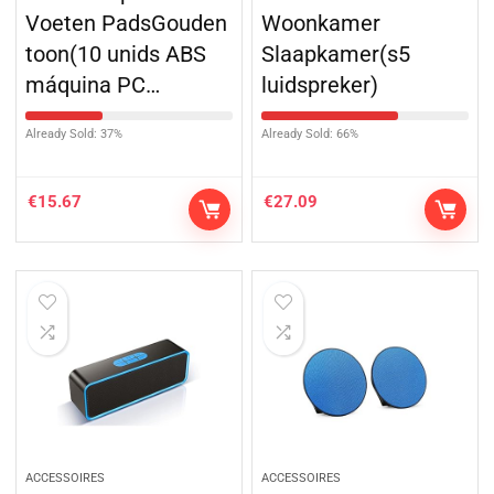
Voeten PadsGouden
Woonkamer
toon(10 unids ABS
Slaapkamer(s5
máquina PC…
luidspreker)
Already Sold: 37%
Already Sold: 66%
€
15.67
€
27.09
ACCESSOIRES
ACCESSOIRES