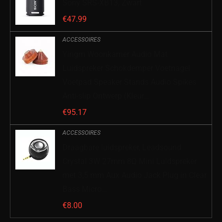
Sony SRS-XB13, Zwart
€
47.99
ACCESSOIRES
Yingm Woonkamer Audio Mat
Luidspreker Schokdemper Voetnagel
Voetpad Speaker Stands Audio Spikes
Anti-slip Ontwerp (Kleur…
€
95.17
ACCESSOIRES
Draagbare luidspreker, Leadsound
Crystal 3W 27mm 8Ω Mini Luidspreker
met 3,5 mm Aux Audio Jack Plug in Clear
Bass Micro…
€
8.00