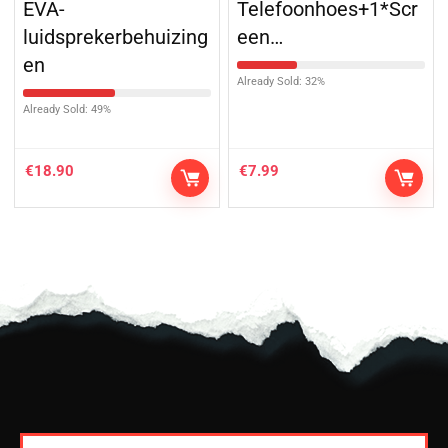
EVA-
Telefoonhoes+1*Scr
luidsprekerbehuizing
een…
en
Already Sold: 32%
Already Sold: 49%
€
18.90
€
7.99