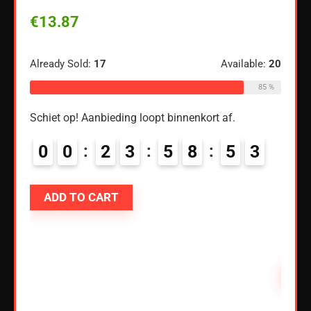
 USB-
Teng
€
13.87
r
4/5-l
Blue
luid
Already Sold:
17
Available:
20
85 %
€
18
Schiet op! Aanbieding loopt binnenkort af.
ble:
60
Alread
68 %
0
0
2
3
5
8
5
2
3
Schiet
ADD TO CART
8
0
AD