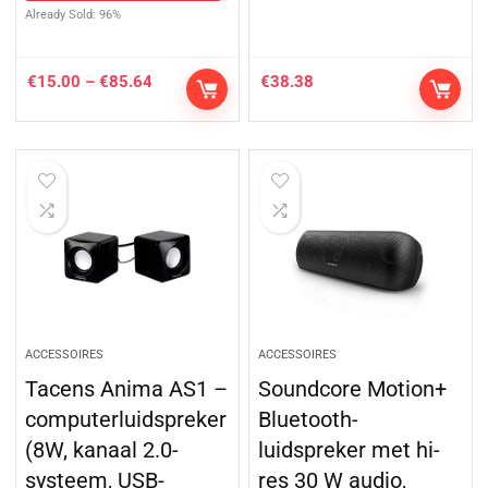
Already Sold: 96%
€
15.00
–
€
85.64
€
38.38
ACCESSOIRES
ACCESSOIRES
Tacens Anima AS1 –
Soundcore Motion+
computerluidspreker
Bluetooth-
(8W, kanaal 2.0-
luidspreker met hi-
systeem, USB-
res 30 W audio,