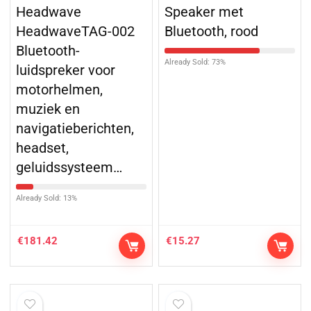
Headwave
Speaker met
HeadwaveTAG-002
Bluetooth, rood
Bluetooth-
Already Sold: 73%
luidspreker voor
motorhelmen,
muziek en
navigatieberichten,
headset,
geluidssysteem…
Already Sold: 13%
€
181.42
€
15.27