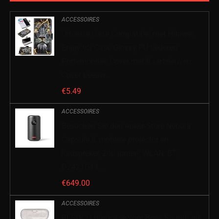
ACCESSOIRES
Urhause Case Compatibel met Huawei
Enjoy 9S Case Glossy PU Lederen
Portemonnee Cover met Kaartsleuven
Cover Leeuw…
€
5.49
ACCESSOIRES
Besuchen Sie den Anker-Store Nebula
Capsule II, mobiele projector en
luidspreker, 200 lumen, WLAN/BT,
D2421G11…
€
649.00
ACCESSOIRES
RLSOCO Hardcase voor Bose SoundLink