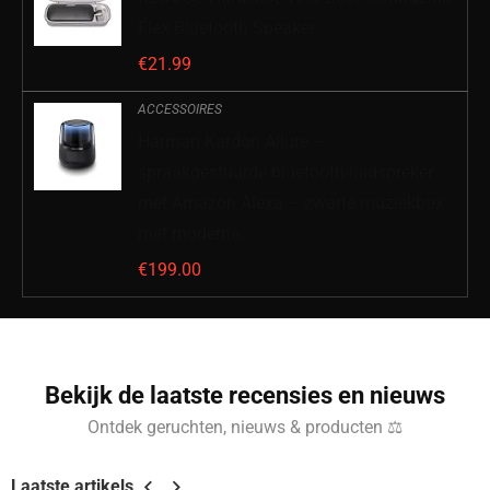
Flex Bluetooth Speaker
€
21.99
ACCESSOIRES
Harman Kardon Allure –
spraakgestuurde bluetooth-luidspreker
met Amazon Alexa – zwarte muziekbox
met moderne…
€
199.00
Bekijk de laatste recensies en nieuws
Ontdek geruchten, nieuws & producten ⚖
Laatste artikels